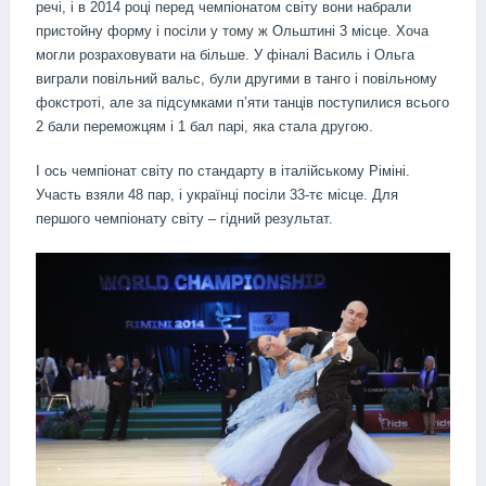
речі, і в 2014 році перед чемпіонатом світу вони набрали
пристойну форму і посіли у тому ж Ольштині 3 місце. Хоча
могли розраховувати на більше. У фіналі Василь і Ольга
виграли повільний вальс, були другими в танго і повільному
фокстроті, але за підсумками п’яти танців поступилися всього
2 бали переможцям і 1 бал парі, яка стала другою.
І ось чемпіонат світу по стандарту в італійському Ріміні.
Участь взяли 48 пар, і українці посіли 33-тє місце. Для
першого чемпіонату світу – гідний результат.