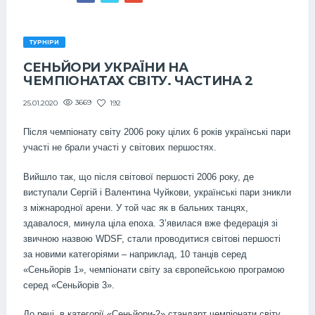
ТУРНІРИ
СЕНЬЙОРИ УКРАЇНИ НА
ЧЕМПІОНАТАХ СВІТУ. ЧАСТИНА 2
3669
192
25.01.2020
Після чемпіонату світу 2006 року цілих 6 років українські пари
участі не брали участі у світових першостях.
Вийшло так, що після світової першості 2006 року, де
виступали Сергій і Валентина Чуйкови, українські пари зникли
з міжнародної арени. У той час як в бальних танцях,
здавалося, минула ціла епоха. З’явилася вже федерація зі
звичною назвою WDSF, стали проводитися світові першості
за новими категоріями – наприклад, 10 танців серед
«Сеньйорів 1», чемпіонати світу за європейською програмою
серед «Сеньйорів 3».
До речі, в категорії «Сеньйори-2» стандарт чемпіонати світу