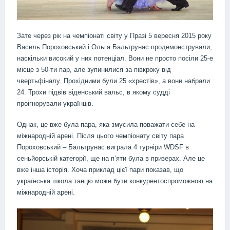
Зате через рік на чемпіонаті світу у Празі 5 вересня 2015 року
Василь Пороховський і Ольга Бальтрунас продемонстрували,
наскільки високий у них потенціал. Вони не просто посіли 25-е
місце з 50-ти пар, але зупинилися за півкроку від
чвертьфіналу. Прохідними були 25 «хрестів», а вони набрали
24. Трохи підвів віденський вальс, в якому судді
проігнорували українців.
Однак, це вже була пара, яка змусила поважати себе на
міжнародній арені. Після цього чемпіонату світу пара
Пороховський – Бальтрунас виграла 4 турніри WDSF в
сеньйорській категорії, ще на п’яти була в призерах. Але це
вже інша історія. Хоча приклад цієї пари показав, що
українська школа танцю може бути конкурентоспроможною на
міжнародній арені.