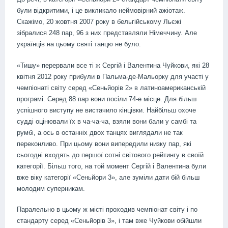
були відкритими, і це викликало неймовірний ажіотаж.
Скажімо, 20 жовтня 2007 року в бельгійському Льєжі
зібралися 248 пар, 96 з них представляли Німеччину. Але
українців на цьому святі танцю не було.
«Тишу» перервали все ті ж Сергій і Валентина Чуйкови, які 28
квітня 2012 року прибули в Пальма-де-Мальорку для участі у
чемпіонаті світу серед «Сеньйорів 2» в латиноамериканській
програмі. Серед 88 пар вони посіли 74-е місце. Для більш
успішного виступу не вистачило кінцівки. Найбільш охоче
судді оцінювали їх в ча-ча-ча, взяли вони бали у самбі та
румбі, а ось в останніх двох танцях виглядали не так
переконливо. При цьому вони випередили низку пар, які
сьогодні входять до першої сотні світового рейтингу в своїй
категорії. Більш того, на той момент Сергій і Валентина були
вже віку категорії «Сеньйори 3», але зуміли дати бій більш
молодим суперникам.
Паралельно в цьому ж місті проходив чемпіонат світу і по
стандарту серед «Сеньйорів 3», і там вже Чуйкови обійшли