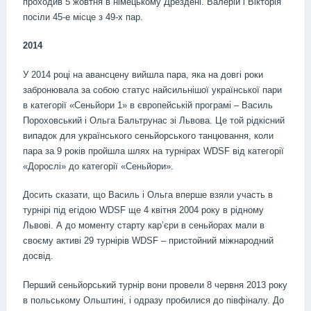
проходив 5 жовтня в німецькому Дрездені. Валерій і Вікторія
посіли 45-е місце з 49-х пар.
2014
У 2014 році на авансцену вийшла пара, яка на довгі роки
забронювала за собою статус найсильнішої української пари
в категорії «Сеньйори 1» в європейській програмі – Василь
Пороховський і Ольга Бальтрунас зі Львова. Це той рідкісний
випадок для українського сеньйорського танцювання, коли
пара за 9 років пройшла шлях на турнірах WDSF від категорії
«Дорослі» до категорії «Сеньйори».
Досить сказати, що Василь і Ольга вперше взяли участь в
турнірі під егідою WDSF ще 4 квітня 2004 року в рідному
Львові. А до моменту старту кар’єри в сеньйорах мали в
своєму активі 29 турнірів WDSF – пристойний міжнародний
досвід.
Перший сеньйорський турнір вони провели 8 червня 2013 року
в польському Ольштині, і одразу пробилися до півфіналу. До