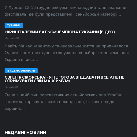
У Хургаді 12-13 грудня відбувся міжнародний танцювальний
фестиваль, де були представлені і сеньйорські категорії...
ТУРНІРИ
«КРИШТАЛЕВИЙ ВАЛЬС»: ЧЕМПІОНАТ УКРАЇНИ (ВІДЕО)
20.12.2020
Навіть під час карантину танцювальне життя не припинялося.
Одним з помітних турнірів за участю сеньйорів став чемпіонат
України в Києві....
БУДЕМО ЗНАЙОМІ
ЄВГЕНІЯ СІКОРСЬКА: «Я НЕ ГОТОВА ВІДДАВАТИ ВСЕ, АЛЕ НЕ
ОТРИМУВАТИ СВІЙ МАКСИМУМ»
19.12.2020
Одна з найбільш перспективних сеньйорських пар України
закінчила кар’єру так само несподівано, як і злетіла до
вершин....
НЕДАВНІ НОВИНИ