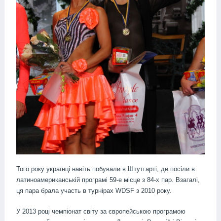
Того року українці навіть побували в Штутгарті, де посіли в
латиноамериканській програмі 59-е місце з 84-х пар. Взагалі,
ця пара брала участь в турнірах WDSF з 2010 року.
У 2013 році чемпіонат світу за європейською програмою