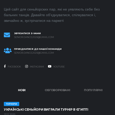
Цей сайт для сеньйорских пар, які не уявляють себе без
бальних танців. Давайте об'єднуватися, спілкуватися і,
звичайно ж, зустрічатися на паркеті
ЗВ'ЯЗАТИСЯ З НАМИ
SENIOR.DANCE2020@GMAIL.COM
ПРИЄДНАТИСЯ ДО НАШОЇ КОМАНДИ
SENIOR.DANCE2020@GMAIL.COM
FACEBOOK
INSTAGRAM
YOUTUBE
НОВІ
ОБГОВОРЮВАНІ
ПОПУЛЯРНІ
ТУРНІРИ
УКРАЇНСЬКІ СЕНЬЙОРИ ВИГРАЛИ ТУРНІР В ЄГИПТІ
21.12.2020