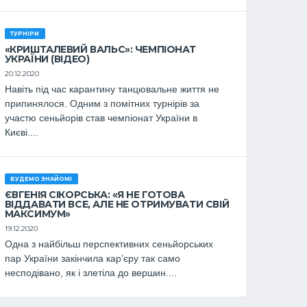
ТУРНІРИ
«КРИШТАЛЕВИЙ ВАЛЬС»: ЧЕМПІОНАТ
УКРАЇНИ (ВІДЕО)
20.12.2020
Навіть під час карантину танцювальне життя не
припинялося. Одним з помітних турнірів за
участю сеньйорів став чемпіонат України в
Києві....
БУДЕМО ЗНАЙОМІ
ЄВГЕНІЯ СІКОРСЬКА: «Я НЕ ГОТОВА
ВІДДАВАТИ ВСЕ, АЛЕ НЕ ОТРИМУВАТИ СВІЙ
МАКСИМУМ»
19.12.2020
Одна з найбільш перспективних сеньйорських
пар України закінчила кар’єру так само
несподівано, як і злетіла до вершин....