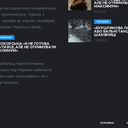
АЛЕ НЕ ОТРИМУВ
МАКСИМУМ»
ід час карантину танцювальне
19.12.2020
е припинялося. Одним з
 турнірів за участю сеньйорів
ТУРНІРИ
іонат України в Києві....
«БУРШТИНОВА П
АБО БАЛЬНІ ТАНЦ
ШАХІВНИЦІ
ЗНАЙОМІ
17.05.2020
 СІКОРСЬКА: «Я НЕ ГОТОВА
ТИ ВСЕ, АЛЕ НЕ ОТРИМУВАТИ
АКСИМУМ»
найбільш перспективних
ьких пар України закінчила
так само несподівано, як і
до вершин....
ГОЛОВНА