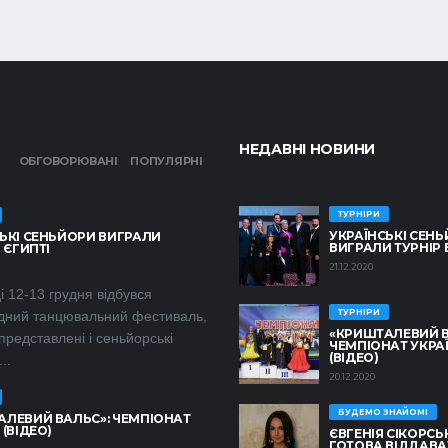
НЕДАВНІ НОВИНИ
ОБГОВОРЮВАНІ
ПОПУЛЯРНІ
ТУРНІРИ
УКРАЇНСЬКІ СЕН
ЬКІ СЕНЬЙОРИ ВИГРАЛИ
ВИГРАЛИ ТУРНІР 
 ЄГИПТІ
21.12.2020
і 12-13 грудня відбувся
ТУРНІРИ
дний танцювальний фестиваль,
«КРИШТАЛЕВИЙ В
представлені і сеньйорські
ЧЕМПІОНАТ УКРА
(ВІДЕО)
..
20.12.2020
БУДЕМО ЗНАЙОМІ
АЛЕВИЙ ВАЛЬС»: ЧЕМПІОНАТ
 (ВІДЕО)
ЄВГЕНІЯ СІКОРСЬК
ГОТОВА ВІДДАВАТ