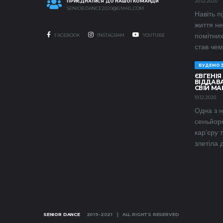
ПРИЄДНАТИСЯ ДО НАШОЇ КОМАНДИ
20.12.2020
SENIOR.DANCE2020@GMAIL.COM
Навіть п
життя н
помітних
FACEBOOK
INSTAGRAM
YOUTUBE
став чемп
БУДЕМО 
ЄВГЕНІЯ
ВІДДАВА
СВІЙ М
19.12.2020
Одна з 
сеньйорс
кар’єру 
злетіла 
SENIOR DANCE
2019-2021 | ALL RIGHTS RESERVED