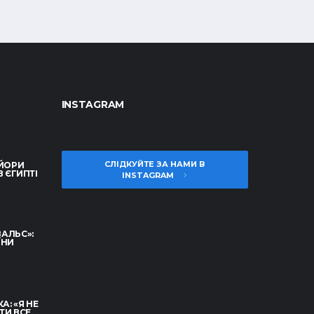
INSTAGRAM
СЛІДКУЙТЕ ЗА НАМИ В
ЬЙОРИ
В ЄГИПТІ
INSTAGRAM
АЛЬС»:
ЇНИ
А: «Я НЕ
И ВСЕ,