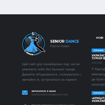
НОВІ
SENIOR
DANCE
Портал Новин
ТУРНІРИ
УКРАЇНС
ТУРНІР В
21.12.2020
Цей сайт для сеньйорских пар, які не
У Хургад
уявляють себе без бальних танців.
міжнаро
Давайте об'єднуватися, спілкуватися і,
де були 
звичайно ж, зустрічатися на паркеті
категорії.
ЗВ'ЯЗАТИСЯ З НАМИ
ТУРНІРИ
SENIOR.DANCE2020@GMAIL.COM
«КРИШТ
УКРАЇНИ