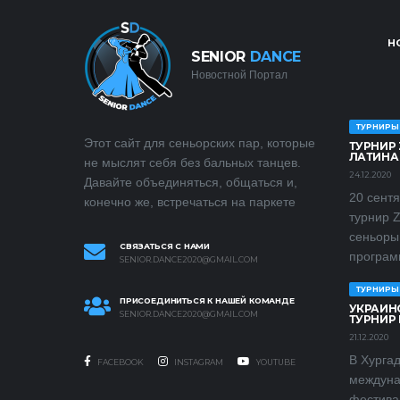
Н
SENIOR
DANCE
Новостной Портал
ТУРНИРЫ
Этот сайт для сеньорских пар, которые
ТУРНИР 
ЛАТИНА 
не мыслят себя без бальных танцев.
24.12.2020
Давайте объединяться, общаться и,
20 сент
конечно же, встречаться на паркете
турнир 
сеньоры
СВЯЗАТЬСЯ С НАМИ
программ
SENIOR.DANCE2020@GMAIL.COM
ТУРНИРЫ
ПРИСОЕДИНИТЬСЯ К НАШЕЙ КОМАНДЕ
УКРАИН
SENIOR.DANCE2020@GMAIL.COM
ТУРНИР 
21.12.2020
В Хургад
FACEBOOK
INSTAGRAM
YOUTUBE
междуна
фестива