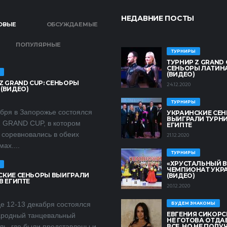
НЕДАВНИЕ ПОСТЫ
ОВЫЕ
ОБСУЖДАЕМЫЕ
ПОПУЛЯРНЫЕ
ТУРНИРЫ
ТУРНИР Z GRAND 
СЕНЬОРЫ ЛАТИН
(ВИДЕО)
Z GRAND CUP: СЕНЬОРЫ
24.12.2020
(ВИДЕО)
ТУРНИРЫ
ября в Запорожье состоялся
УКРАИНСКИЕ СЕ
ВЫИГРАЛИ ТУРНИ
Z GRAND CUP, в котором
ЕГИПТЕ
 соревновались в обеих
21.12.2020
ах....
ТУРНИРЫ
«ХРУСТАЛЬНЫЙ В
ЧЕМПИОНАТ УКР
СКИЕ СЕНЬОРЫ ВЫИГРАЛИ
(ВИДЕО)
В ЕГИПТЕ
20.12.2020
е 12-13 декабря состоялся
БУДЕМ ЗНАКОМЫ
ЕВГЕНИЯ СИКОРСК
родный танцевальный
НЕ ГОТОВА ОТДА
ль, где были представлены и
ВСЕ, НО НЕ ПОЛУ