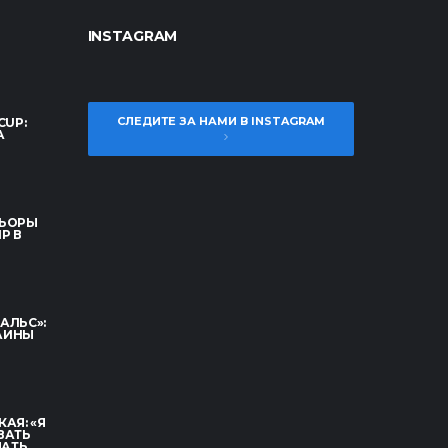
INSTAGRAM
СЛЕДИТЕ ЗА НАМИ В INSTAGRAM
CUP:
А
НЬОРЫ
Р В
АЛЬС»:
АИНЫ
АЯ: «Я
ВАТЬ
ЧАТЬ