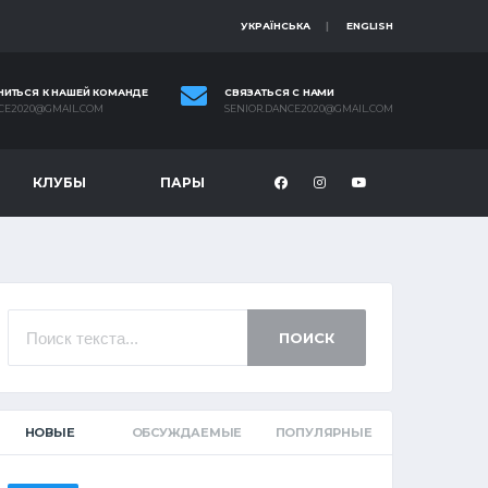
УКРАЇНСЬКА
ENGLISH
ИТЬСЯ К НАШЕЙ КОМАНДЕ
СВЯЗАТЬСЯ С НАМИ
NCE2020@GMAIL.COM
SENIOR.DANCE2020@GMAIL.COM
КЛУБЫ
ПАРЫ
ПОИСК
НОВЫЕ
ОБСУЖДАЕМЫЕ
ПОПУЛЯРНЫЕ