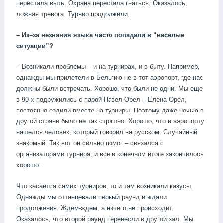
перестала выть. Охрана перестала гнаться. Оказалось,
ложная тревога. Турнир продолжили.
–
Из
–
за
незнания
языка
часто
попадали в “веселые
ситуации”
?
– Возникали проблемы – и на турнирах, и в быту. Например,
однажды мы прилетели в Бельгию не в тот аэропорт, где нас
должны были встречать. Хорошо, что были не одни. Мы еще
в 90-х подружились с парой Павел Орел – Елена Орел,
постоянно ездили вместе на турниры. Поэтому даже ночью в
другой стране было не так страшно. Хорошо, что в аэропорту
нашелся человек, который говорил на русском. Случайный
знакомый. Так вот он сильно помог – связался с
организаторами турнира, и все в конечном итоге закончилось
хорошо.
Что касается самих турниров, то и там возникали казусы.
Однажды мы оттанцевали первый раунд и ждали
продолжения. Ждем-ждем, а ничего не происходит.
Оказалось, что второй раунд перенесли в другой зал. Мы