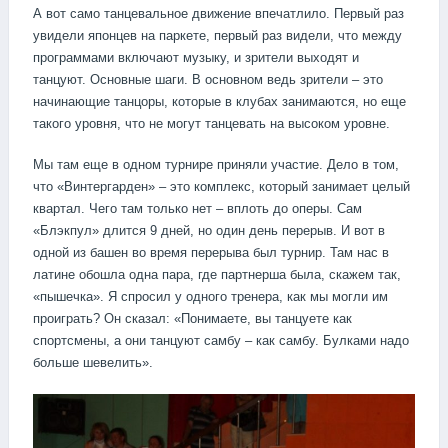
А вот само танцевальное движение впечатлило. Первый раз
увидели японцев на паркете, первый раз видели, что между
программами включают музыку, и зрители выходят и
танцуют. Основные шаги. В основном ведь зрители – это
начинающие танцоры, которые в клубах занимаются, но еще
такого уровня, что не могут танцевать на высоком уровне.
Мы там еще в одном турнире приняли участие. Дело в том,
что «Винтергарден» – это комплекс, который занимает целый
квартал. Чего там только нет – вплоть до оперы. Сам
«Блэкпул» длится 9 дней, но один день перерыв. И вот в
одной из башен во время перерыва был турнир. Там нас в
латине обошла одна пара, где партнерша была, скажем так,
«пышечка». Я спросил у одного тренера, как мы могли им
проиграть? Он сказал: «Понимаете, вы танцуете как
спортсмены, а они танцуют самбу – как самбу. Булками надо
больше шевелить».