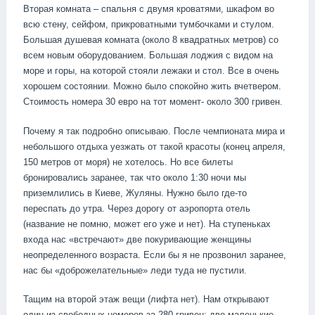
Вторая комната – спальня с двумя кроватями, шкафом во
всю стену, сейфом, прикроватными тумбочками и стулом.
Большая душевая комната (около 8 квадратных метров) со
всем новым оборудованием. Большая лоджия с видом на
море и горы, на которой стояли лежаки и стол. Все в очень
хорошем состоянии. Можно было спокойно жить вчетвером.
Стоимость номера 30 евро на тот момент- около 300 гривен.
Почему я так подробно описываю. После чемпионата мира и
небольшого отдыха уезжать от такой красоты (конец апреля,
150 метров от моря) не хотелось. Но все билеты
бронировались заранее, так что около 1:30 ночи мы
приземлились в Киеве, Жуляны. Нужно было где-то
переспать до утра. Через дорогу от аэропорта отель
(название не помню, может его уже и нет). На ступеньках
входа нас «встречают» две покуривающие женщины
неопределенного возраста. Если бы я не прозвонил заранее,
нас бы «доброжелательные» леди туда не пустили.
Тащим на второй этаж вещи (лифта нет). Нам открывают
один из свободных номеров за 280 гривен: две маленькие