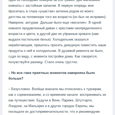
комнаты с застойным запахом. В первую очередь мне
бросилась в глаза «ушастая» антенна родом из моего
детства на телевизоре того же возраста (он был не исправен).
Наверное, антураж. Дальше было еще «веселее». В одной
комнате продавленный диван с креслами неопределенного
возраста и цвета, в другой две не убранные кровати (нам
выдали постельное белье). Холодильник оказался
неработающим, пришлось просить дежурную поместить наши
продукты к ней в холодильник. В душевой ремонта не было,
судя по виду, с момента постройки дома. Как говорится,
почувствуйте разницу. Стало очень грустно.
–
Но
все
–
таки
приятных
моментов
наверняка
было
больше
?
– Безусловно. Вообще вначале мы относились к турнирам,
как к соревнованиям, а со временем начали воспринимать их
как путешествия. Будучи в Вене, Париже, Штутгарте,
Лондоне, на Мальорке и в других городах Европы, мы
посещали их достопримечательности, что и рекомендуем