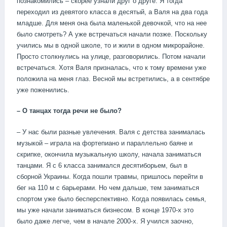
познакомились – скорее узнали друг о друге. Я тогда
переходил из девятого класса в десятый, а Валя на два года
младше. Для меня она была маленькой девочкой, что на нее
было смотреть? А уже встречаться начали позже. Поскольку
учились мы в одной школе, то и жили в одном микрорайоне.
Просто столкнулись на улице, разговорились. Потом начали
встречаться. Хотя Валя призналась, что к тому времени уже
положила на меня глаз. Весной мы встретились, а в сентябре
уже поженились.
– О танцах тогда речи не было?
– У нас были разные увлечения. Валя с детства занималась
музыкой – играла на фортепиано и параллельно баяне и
скрипке, окончила музыкальную школу, начала заниматься
танцами. Я с 6 класса занимался десятиборьем, был в
сборной Украины. Когда пошли травмы, пришлось перейти в
бег на 110 м с барьерами. Но чем дальше, тем заниматься
спортом уже было бесперспективно. Когда появилась семья,
мы уже начали заниматься бизнесом. В конце 1970-х это
было даже легче, чем в начале 2000-х. Я учился заочно,