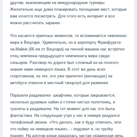
другим, выезжающим на международные турниры.
Желательно еще дома планировать посещение мест, которые
вам хочется посмотреть. Для этого есть интернет и все
можно рассчитать заранее.
Что касается приятных моментов, то вспоминается чемпионат
мира в Вецларе. Удивительно, но в аэропорту Франфуркта-
на-Майне (66 км от Вецлара) на личной машине нас встретил
отец чемпиона предыдущего чемпионата мира среди
сеньоров. Разговор по дороге был сложный из-за плохого
знания нами немецкого языка. В этот же день всех
спортсменов, из тех, кто уже прилетел (желающих) на
автобусе отвезли в местный танцклуб для разминки.
Поразили раздевалки: шкафчики, которые закрываются,
несколько душевых кабин и стопки чистых полотенец, и
туалеты в раздевалке. На тот момент для нас это была
фантастика. На следующее утро у нас в номере раздался
телефонный звонок. «Что делать, как я буду отвечать, или
что пойму на немецком языке», – подумал я, но трубку
поднял. На другом конце раздалась чистая украинская речь.