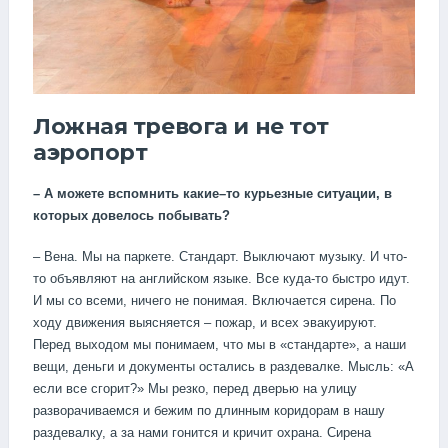
Ложная тревога и не тот
аэропорт
–
А
можете
вспомнить
какие
–
то
курьезные
ситуации
,
в
которых
довелось
побывать
?
– Вена. Мы на паркете. Стандарт. Выключают музыку. И что-
то объявляют на английском языке. Все куда-то быстро идут.
И мы со всеми, ничего не понимая. Включается сирена. По
ходу движения выясняется – пожар, и всех эвакуируют.
Перед выходом мы понимаем, что мы в «стандарте», а наши
вещи, деньги и документы остались в раздевалке. Мысль: «А
если все сгорит?» Мы резко, перед дверью на улицу
разворачиваемся и бежим по длинным коридорам в нашу
раздевалку, а за нами гонится и кричит охрана. Сирена