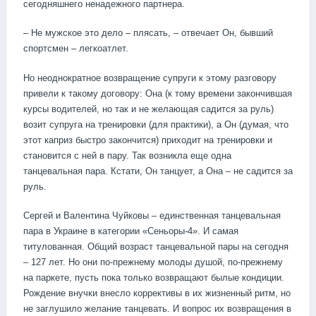
сегодняшнего ненадежного партнера.
– Не мужское это дело – плясать, – отвечает Он, бывший
спортсмен – легкоатлет.
Но неоднократное возвращение супруги к этому разговору
привели к такому договору: Она (к тому времени закончившая
курсы водителей, но так и не желающая садится за руль)
возит супруга на тренировки (для практики), а Он (думая, что
этот каприз быстро закончится) приходит на тренировки и
становится с ней в пару. Так возникла еще одна
танцевальная пара. Кстати, Он танцует, а Она – не садится за
руль.
Сергей и Валентина Чуйковы – единственная танцевальная
пара в Украине в категории «Сеньоры-4». И самая
титулованная. Общий возраст танцевальной пары на сегодня
– 127 лет. Но они по-прежнему молоды душой, по-прежнему
на паркете, пусть пока только возвращают былые кондиции.
Рождение внучки внесло коррективы в их жизненный ритм, но
не заглушило желание танцевать. И вопрос их возвращения в