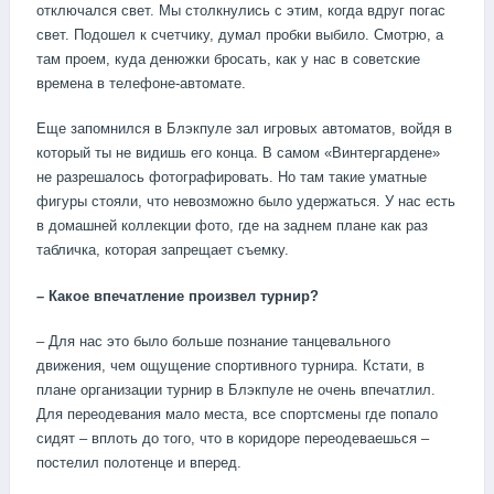
отключался свет. Мы столкнулись с этим, когда вдруг погас
свет. Подошел к счетчику, думал пробки выбило. Смотрю, а
там проем, куда денюжки бросать, как у нас в советские
времена в телефоне-автомате.
Еще запомнился в Блэкпуле зал игровых автоматов, войдя в
который ты не видишь его конца. В самом «Винтергардене»
не разрешалось фотографировать. Но там такие уматные
фигуры стояли, что невозможно было удержаться. У нас есть
в домашней коллекции фото, где на заднем плане как раз
табличка, которая запрещает съемку.
– Какое впечатление произвел турнир?
– Для нас это было больше познание танцевального
движения, чем ощущение спортивного турнира. Кстати, в
плане организации турнир в Блэкпуле не очень впечатлил.
Для переодевания мало места, все спортсмены где попало
сидят – вплоть до того, что в коридоре переодеваешься –
постелил полотенце и вперед.