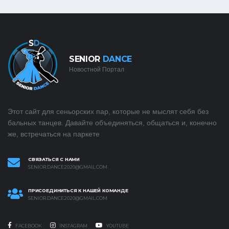
SENIOR
DANCE
Новостной Портал
Этот сайт для сеньорских пар, которые не мыслят себя без
бальных танцев. Давайте объединяться, общаться и, конечно
же, встречаться на паркете
СВЯЗАТЬСЯ С НАМИ
SENIOR.DANCE2020@GMAIL.COM
ПРИСОЕДИНИТЬСЯ К НАШЕЙ КОМАНДЕ
SENIOR.DANCE2020@GMAIL.COM
FACEBOOK
INSTAGRAM
YOUTUBE